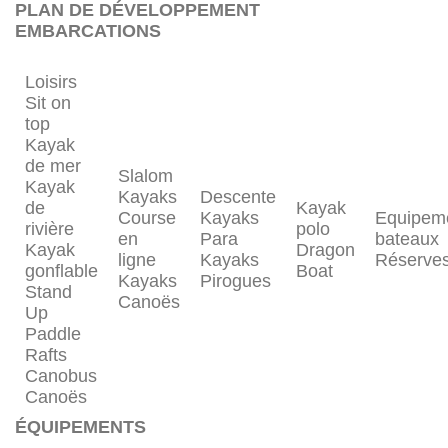
PLAN DE DÉVELOPPEMENT
EMBARCATIONS
Loisirs
Sit on
top
Kayak
de mer
Slalom
Kayak
Kayaks
Descente
de
Kayak
Course
Kayaks
Equipem
rivière
polo
en
Para
bateaux
Kayak
Dragon
ligne
Kayaks
Réserve
gonflable
Boat
Kayaks
Pirogues
Stand
Canoës
Up
Paddle
Rafts
Canobus
Canoës
ÉQUIPEMENTS