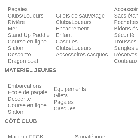
Pagaies
Accessoi
Clubs/Loueurs
Gilets de sauvetage
Sacs éta
Rivière
Clubs/Loueurs
Pochette
Mer
Encadrement
Bidons é
Stand Up Paddle
Enfant
Sécurité
Course en ligne
Casques
Trousses
Slalom
Clubs/Loueurs
Sangles e
Descente
Accessoires casques
Réserves
Dragon boat
Couteaux
MATERIEL JEUNES
Embarcations
Equipements
Ecole de pagaie
Gilets
Descente
Pagaies
Course en ligne
Casques
Slalom
CÔTÉ CLUB
Made in FFCK
Signalétique