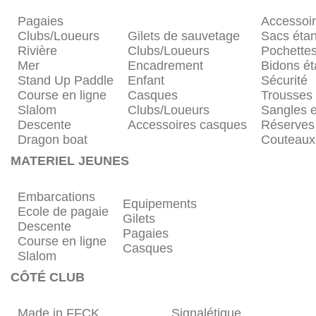
Pagaies
Accessoi
Clubs/Loueurs
Gilets de sauvetage
Sacs éta
Rivière
Clubs/Loueurs
Pochette
Mer
Encadrement
Bidons é
Stand Up Paddle
Enfant
Sécurité
Course en ligne
Casques
Trousses
Slalom
Clubs/Loueurs
Sangles e
Descente
Accessoires casques
Réserves
Dragon boat
Couteaux
MATERIEL JEUNES
Embarcations
Equipements
Ecole de pagaie
Gilets
Descente
Pagaies
Course en ligne
Casques
Slalom
CÔTÉ CLUB
Made in FFCK
Signalétique