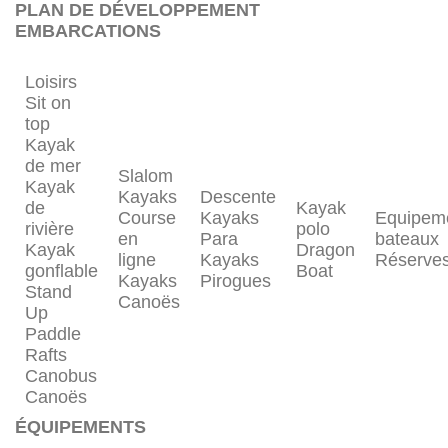
PLAN DE DÉVELOPPEMENT
EMBARCATIONS
Loisirs
Sit on
top
Kayak
de mer
Slalom
Kayak
Kayaks
Descente
de
Kayak
Course
Kayaks
Equipem
rivière
polo
en
Para
bateaux
Kayak
Dragon
ligne
Kayaks
Réserve
gonflable
Boat
Kayaks
Pirogues
Stand
Canoës
Up
Paddle
Rafts
Canobus
Canoës
ÉQUIPEMENTS