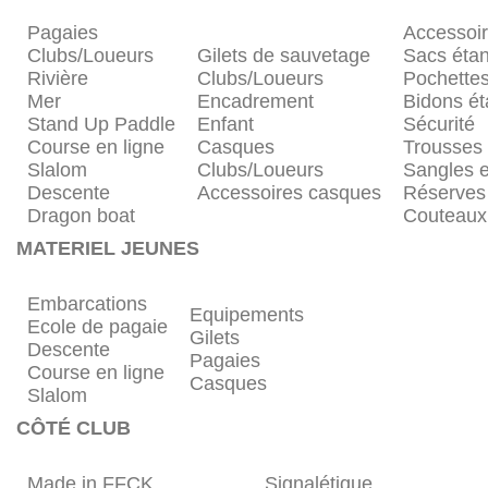
Pagaies
Accessoi
Clubs/Loueurs
Gilets de sauvetage
Sacs éta
Rivière
Clubs/Loueurs
Pochette
Mer
Encadrement
Bidons é
Stand Up Paddle
Enfant
Sécurité
Course en ligne
Casques
Trousses
Slalom
Clubs/Loueurs
Sangles e
Descente
Accessoires casques
Réserves
Dragon boat
Couteaux
MATERIEL JEUNES
Embarcations
Equipements
Ecole de pagaie
Gilets
Descente
Pagaies
Course en ligne
Casques
Slalom
CÔTÉ CLUB
Made in FFCK
Signalétique