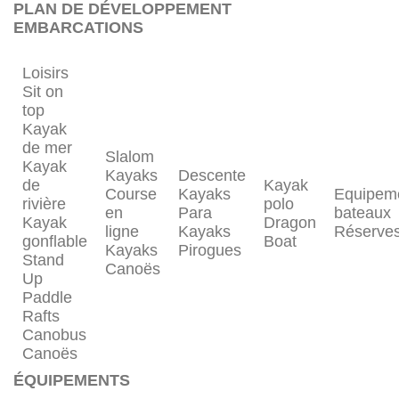
PLAN DE DÉVELOPPEMENT
EMBARCATIONS
Loisirs
Sit on
top
Kayak
de mer
Slalom
Kayak
Kayaks
Descente
de
Kayak
Course
Kayaks
Equipem
rivière
polo
en
Para
bateaux
Kayak
Dragon
ligne
Kayaks
Réserve
gonflable
Boat
Kayaks
Pirogues
Stand
Canoës
Up
Paddle
Rafts
Canobus
Canoës
ÉQUIPEMENTS