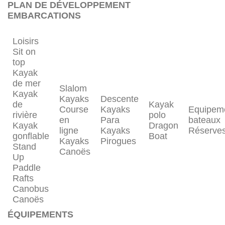
PLAN DE DÉVELOPPEMENT
EMBARCATIONS
Loisirs
Sit on
top
Kayak
de mer
Slalom
Kayak
Kayaks
Descente
de
Kayak
Course
Kayaks
Equipem
rivière
polo
en
Para
bateaux
Kayak
Dragon
ligne
Kayaks
Réserve
gonflable
Boat
Kayaks
Pirogues
Stand
Canoës
Up
Paddle
Rafts
Canobus
Canoës
ÉQUIPEMENTS