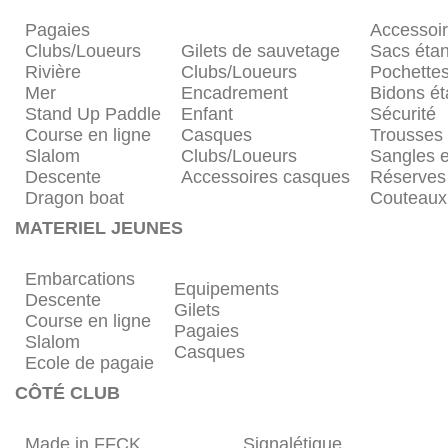
Pagaies
Accessoi
Clubs/Loueurs
Gilets de sauvetage
Sacs éta
Rivière
Clubs/Loueurs
Pochette
Mer
Encadrement
Bidons é
Stand Up Paddle
Enfant
Sécurité
Course en ligne
Casques
Trousses
Slalom
Clubs/Loueurs
Sangles e
Descente
Accessoires casques
Réserves
Dragon boat
Couteaux
MATERIEL JEUNES
Embarcations
Equipements
Descente
Gilets
Course en ligne
Pagaies
Slalom
Casques
Ecole de pagaie
CÔTÉ CLUB
Made in FFCK
Signalétique