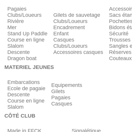
Pagaies
Accessoi
Clubs/Loueurs
Gilets de sauvetage
Sacs éta
Rivière
Clubs/Loueurs
Pochette
Mer
Encadrement
Bidons é
Stand Up Paddle
Enfant
Sécurité
Course en ligne
Casques
Trousses
Slalom
Clubs/Loueurs
Sangles e
Descente
Accessoires casques
Réserves
Dragon boat
Couteaux
MATERIEL JEUNES
Embarcations
Equipements
Ecole de pagaie
Gilets
Descente
Pagaies
Course en ligne
Casques
Slalom
CÔTÉ CLUB
Made in FFCK
Signalétique