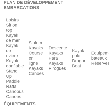
PLAN DE DÉVELOPPEMENT
EMBARCATIONS
Loisirs
Sit on
top
Kayak
de mer
Slalom
Kayak
Kayaks
Descente
de
Kayak
Course
Kayaks
Equipem
rivière
polo
en
Para
bateaux
Kayak
Dragon
ligne
Kayaks
Réserve
gonflable
Boat
Kayaks
Pirogues
Stand
Canoës
Up
Paddle
Rafts
Canobus
Canoës
ÉQUIPEMENTS