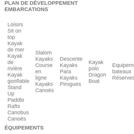
PLAN DE DÉVELOPPEMENT
EMBARCATIONS
Loisirs
Sit on
top
Kayak
de mer
Slalom
Kayak
Kayaks
Descente
de
Kayak
Course
Kayaks
Equipem
rivière
polo
en
Para
bateaux
Kayak
Dragon
ligne
Kayaks
Réserve
gonflable
Boat
Kayaks
Pirogues
Stand
Canoës
Up
Paddle
Rafts
Canobus
Canoës
ÉQUIPEMENTS