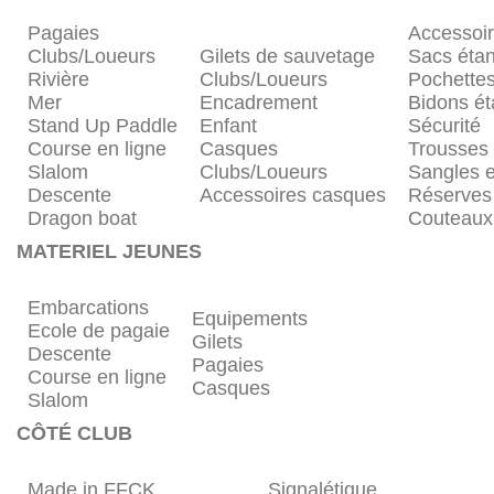
Pagaies
Accessoi
Clubs/Loueurs
Gilets de sauvetage
Sacs éta
Rivière
Clubs/Loueurs
Pochette
Mer
Encadrement
Bidons é
Stand Up Paddle
Enfant
Sécurité
Course en ligne
Casques
Trousses
Slalom
Clubs/Loueurs
Sangles e
Descente
Accessoires casques
Réserves
Dragon boat
Couteaux
MATERIEL JEUNES
Embarcations
Equipements
Ecole de pagaie
Gilets
Descente
Pagaies
Course en ligne
Casques
Slalom
CÔTÉ CLUB
Made in FFCK
Signalétique