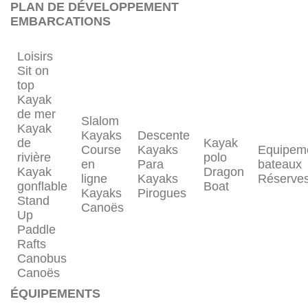
PLAN DE DÉVELOPPEMENT
EMBARCATIONS
Loisirs
Sit on
top
Kayak
de mer
Slalom
Kayak
Kayaks
Descente
de
Kayak
Course
Kayaks
Equipem
rivière
polo
en
Para
bateaux
Kayak
Dragon
ligne
Kayaks
Réserve
gonflable
Boat
Kayaks
Pirogues
Stand
Canoës
Up
Paddle
Rafts
Canobus
Canoës
ÉQUIPEMENTS