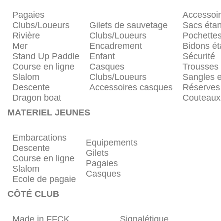
Pagaies
Accessoi
Clubs/Loueurs
Gilets de sauvetage
Sacs éta
Rivière
Clubs/Loueurs
Pochette
Mer
Encadrement
Bidons é
Stand Up Paddle
Enfant
Sécurité
Course en ligne
Casques
Trousses
Slalom
Clubs/Loueurs
Sangles e
Descente
Accessoires casques
Réserves
Dragon boat
Couteaux
MATERIEL JEUNES
Embarcations
Equipements
Descente
Gilets
Course en ligne
Pagaies
Slalom
Casques
Ecole de pagaie
CÔTÉ CLUB
Made in FFCK
Signalétique