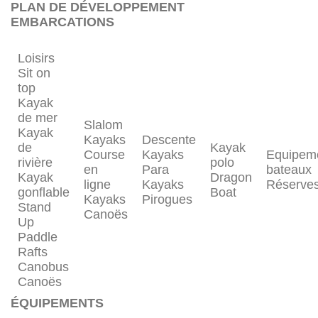
PLAN DE DÉVELOPPEMENT
EMBARCATIONS
Loisirs
Sit on
top
Kayak
de mer
Slalom
Kayak
Kayaks
Descente
de
Kayak
Course
Kayaks
Equipem
rivière
polo
en
Para
bateaux
Kayak
Dragon
ligne
Kayaks
Réserve
gonflable
Boat
Kayaks
Pirogues
Stand
Canoës
Up
Paddle
Rafts
Canobus
Canoës
ÉQUIPEMENTS