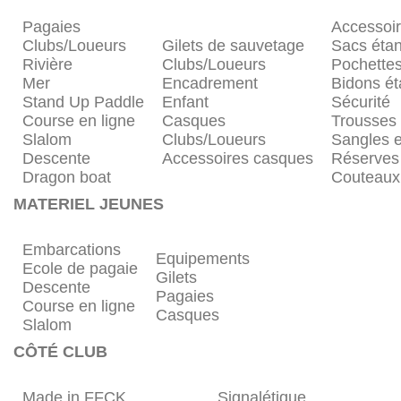
Pagaies
Accessoi
Clubs/Loueurs
Gilets de sauvetage
Sacs éta
Rivière
Clubs/Loueurs
Pochette
Mer
Encadrement
Bidons é
Stand Up Paddle
Enfant
Sécurité
Course en ligne
Casques
Trousses
Slalom
Clubs/Loueurs
Sangles e
Descente
Accessoires casques
Réserves
Dragon boat
Couteaux
MATERIEL JEUNES
Embarcations
Equipements
Ecole de pagaie
Gilets
Descente
Pagaies
Course en ligne
Casques
Slalom
CÔTÉ CLUB
Made in FFCK
Signalétique