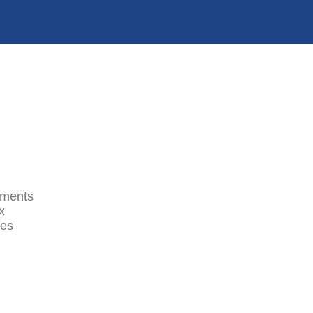
ements
x
es