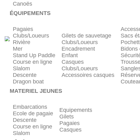
Canoës
ÉQUIPEMENTS
Pagaies
Accesso
Clubs/Loueurs
Gilets de sauvetage
Sacs é
Rivière
Clubs/Loueurs
Pochett
Mer
Encadrement
Bidons
Stand Up Paddle
Enfant
Sécurit
Course en ligne
Casques
Trousse
Slalom
Clubs/Loueurs
Sangles
Descente
Accessoires casques
Réserv
Dragon boat
Coutea
MATERIEL JEUNES
Embarcations
Equipements
Ecole de pagaie
Gilets
Descente
Pagaies
Course en ligne
Casques
Slalom