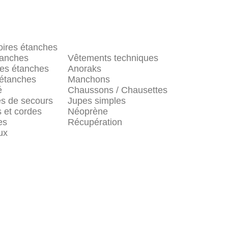
ires étanches
tanches
Vêtements techniques
es étanches
Anoraks
 étanches
Manchons
é
Chaussons / Chausettes
s de secours
Jupes simples
 et cordes
Néoprène
es
Récupération
ux