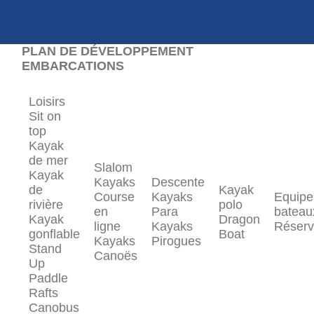
PLAN DE DÉVELOPPEMENT
EMBARCATIONS
Loisirs
Sit on
top
Kayak
de mer
Slalom
Kayak
Kayaks
Descente
de
Kayak
Course
Kayaks
Equip
rivière
polo
en
Para
bateau
Kayak
Dragon
ligne
Kayaks
Réserv
gonflable
Boat
Kayaks
Pirogues
Stand
Canoës
Up
Paddle
Rafts
Canobus