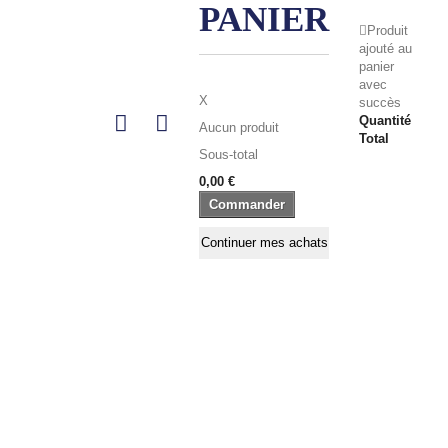
PANIER
Produit
ajouté au
panier
avec
X
succès
Quantité
Aucun produit
Total
Sous-total
0,00 €
Commander
Continuer mes achats