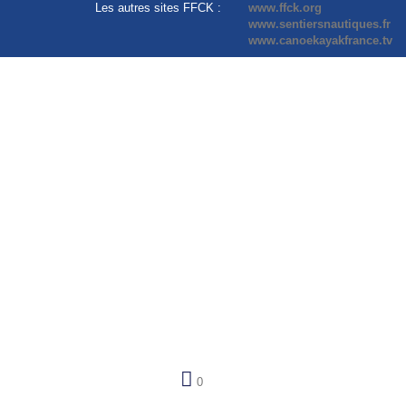
Les autres sites FFCK :
www.ffck.org
www.sentiersnautiques.fr
www.canoekayakfrance.tv
0