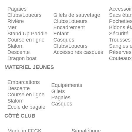
Pagaies
Accessoi
Clubs/Loueurs
Gilets de sauvetage
Sacs éta
Rivière
Clubs/Loueurs
Pochette
Mer
Encadrement
Bidons é
Stand Up Paddle
Enfant
Sécurité
Course en ligne
Casques
Trousses
Slalom
Clubs/Loueurs
Sangles e
Descente
Accessoires casques
Réserves
Dragon boat
Couteaux
MATERIEL JEUNES
Embarcations
Equipements
Descente
Gilets
Course en ligne
Pagaies
Slalom
Casques
Ecole de pagaie
CÔTÉ CLUB
Made in FFCK
Signalétique