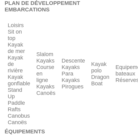
PLAN DE DÉVELOPPEMENT
EMBARCATIONS
Loisirs
Sit on
top
Kayak
de mer
Slalom
Kayak
Kayaks
Descente
de
Kayak
Course
Kayaks
Equipem
rivière
polo
en
Para
bateaux
Kayak
Dragon
ligne
Kayaks
Réserve
gonflable
Boat
Kayaks
Pirogues
Stand
Canoës
Up
Paddle
Rafts
Canobus
Canoës
ÉQUIPEMENTS